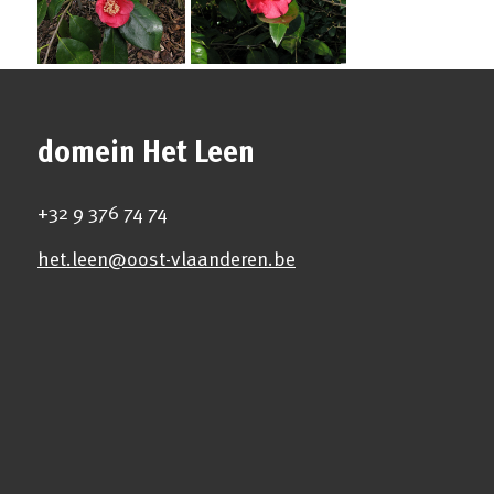
domein Het Leen
+32 9 376 74 74
het.leen@oost-vlaanderen.be