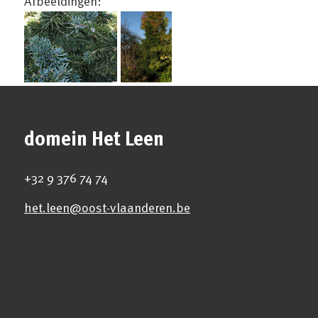
Afbeeldingen:
domein Het Leen
+32 9 376 74 74
het.leen@oost-vlaanderen.be