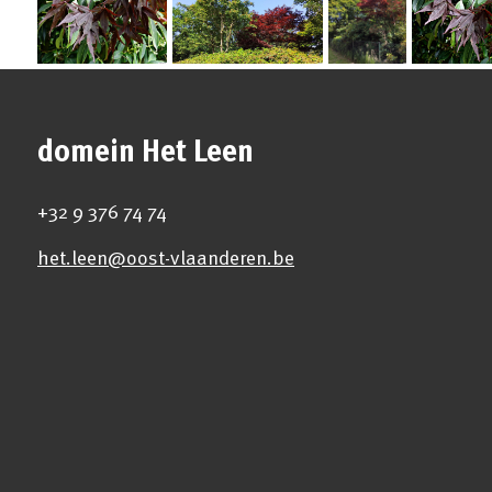
domein Het Leen
+32 9 376 74 74
het.leen@oost-vlaanderen.be