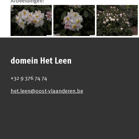
Afbeeldingen:
domein Het Leen
+32 9 376 74 74
het.leen@oost-vlaanderen.be