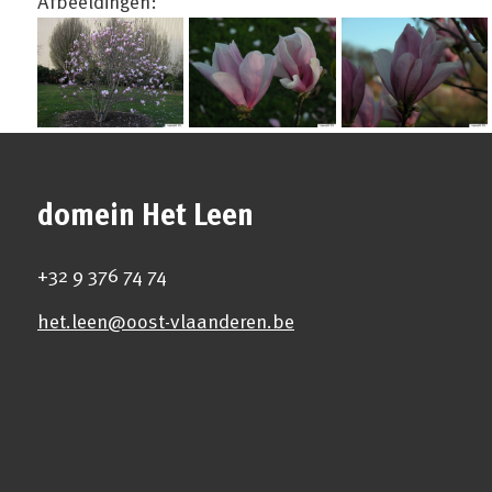
Afbeeldingen:
domein Het Leen
+32 9 376 74 74
het.leen@oost-vlaanderen.be