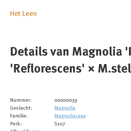
Het Leen
Details van Magnolia 'P
'Reflorescens' × M.stel
Nummer:
00000039
Geslacht:
Magnolia
Familie:
Magnoliaceae
Perk:
S107