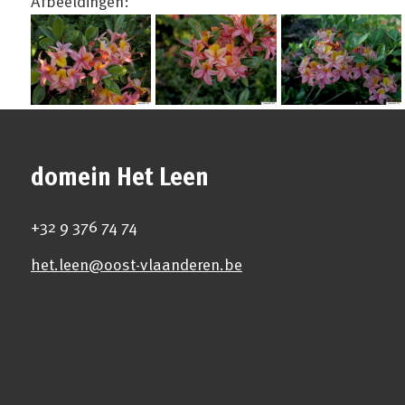
Afbeeldingen:
domein Het Leen
+32 9 376 74 74
het.leen@oost-vlaanderen.be