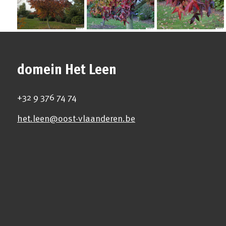
domein Het Leen
+32 9 376 74 74
het.leen@oost-vlaanderen.be