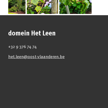
domein Het Leen
+32 9 376 74 74
het.leen@oost-vlaanderen.be